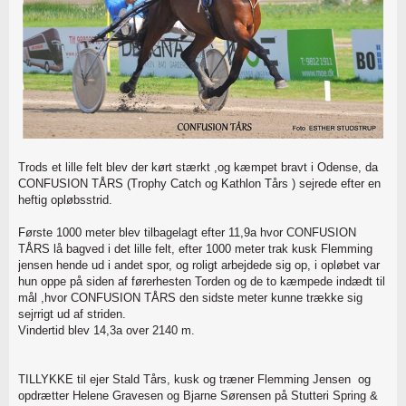
Trods et lille felt blev der kørt stærkt ,og kæmpet bravt i Odense, da
CONFUSION TÅRS (Trophy Catch og Kathlon Tårs ) sejrede efter en
heftig opløbsstrid.
Første 1000 meter blev tilbagelagt efter 11,9a hvor CONFUSION
TÅRS lå bagved i det lille felt, efter 1000 meter trak kusk Flemming
jensen hende ud i andet spor, og roligt arbejdede sig op, i opløbet var
hun oppe på siden af førerhesten Torden og de to kæmpede indædt til
mål ,hvor CONFUSION TÅRS den sidste meter kunne trække sig
sejrrigt ud af striden.
Vindertid blev 14,3a over 2140 m.
TILLYKKE til ejer Stald Tårs, kusk og træner Flemming Jensen og
opdrætter Helene Gravesen og Bjarne Sørensen på Stutteri Spring &