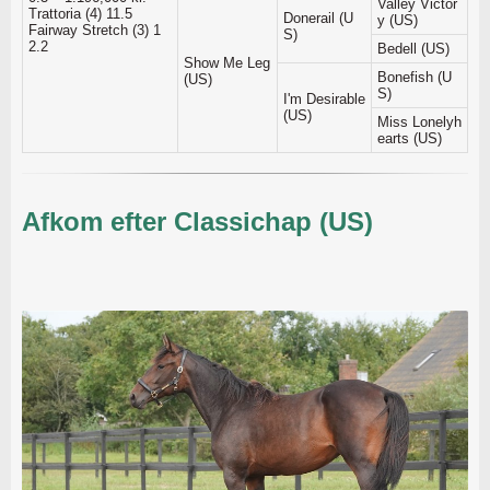
Valley Victor
Trattoria (4) 11.5
Donerail (U
y (US)
Fairway Stretch (3) 1
S)
2.2
Bedell (US)
Show Me Leg
Bonefish (U
(US)
S)
I'm Desirable
(US)
Miss Lonelyh
earts (US)
Afkom efter Classichap (US)