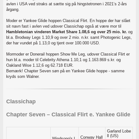
avlen i USA ved straks at sætte sig på hingstetronen i 2021’s 2-års
årgang.
Moder er Yankee Glide hoppen Classical Flirt. En hoppe der har slået
sit navn fast i avlen ved udover Classichap også at være mor til
Hambletonian vinderen Market Share 1.08,6 og over 25 mio. kr.
og
bl.a. Brodway Legs 1.10,9 og over 2 mio. n.kr. samt Photogenic Legs,
der har vundet på 1.13,0 og tjent over 100.000 USD.
Mormoder er Donerail hoppen Show Me Leg, udover Classical Flirt er
hun bl.a. moder til Celebrity Athena 1.10,1 og 1.163.869 s.kr. og
Oakland Wise 1.12,6 og 62.718 EUR.
Bemærk! Chapter Seven søn på en Yankee Glide hoppe - samme
kryds som Walner.
Classichap
Chapter Seven – Classical Flirt e. Yankee Glide
Garland Lobe
ll (US)
Conway Hall
Windsong's L