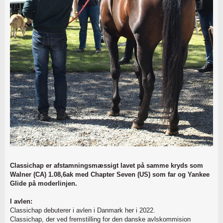
Classichap er afstamningsmæssigt lavet på samme kryds som
Walner (CA) 1.08,6ak med Chapter Seven (US) som far og Yankee
Glide på moderlinjen.
I avlen:
Classichap debuterer i avlen i Danmark her i 2022.
Classichap, der ved fremstilling for den danske avlskommision