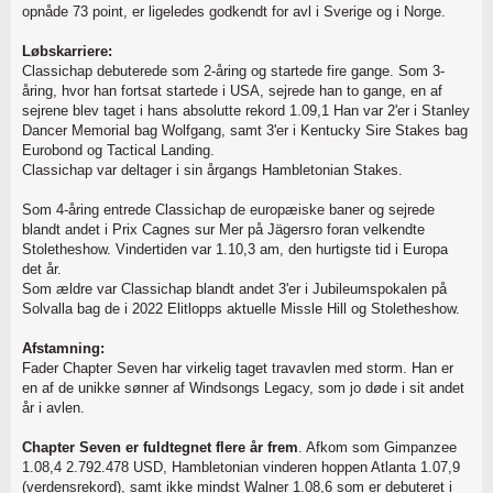
opnåde 73 point, er ligeledes godkendt for avl i Sverige og i Norge.
Løbskarriere:
Classichap debuterede som 2-åring og startede fire gange. Som 3-
åring, hvor han fortsat startede i USA, sejrede han to gange, en af
sejrene blev taget i hans absolutte rekord 1.09,1 Han var 2'er i Stanley
Dancer Memorial bag Wolfgang, samt 3'er i Kentucky Sire Stakes bag
Eurobond og Tactical Landing.
Classichap var deltager i sin årgangs Hambletonian Stakes.
Som 4-åring entrede Classichap de europæiske baner og sejrede
blandt andet i Prix Cagnes sur Mer på Jägersro foran velkendte
Stoletheshow. Vindertiden var 1.10,3 am, den hurtigste tid i Europa
det år.
Som ældre var Classichap blandt andet 3'er i Jubileumspokalen på
Solvalla bag de i 2022 Elitlopps aktuelle Missle Hill og Stoletheshow.
Afstamning:
Fader Chapter Seven har virkelig taget travavlen med storm. Han er
en af de unikke sønner af Windsongs Legacy, som jo døde i sit andet
år i avlen.
Chapter Seven er fuldtegnet flere år frem
. Afkom som Gimpanzee
1.08,4 2.792.478 USD, Hambletonian vinderen hoppen Atlanta 1.07,9
(verdensrekord), samt ikke mindst Walner 1.08,6 som er debuteret i