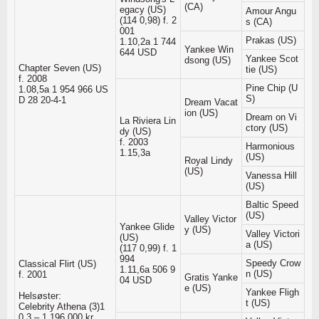
(CA)
egacy (US)
Amour Angu
(114 0,98) f. 2
s (CA)
001
Prakas (US)
1.10,2a 1 744
Yankee Win
644 USD
Yankee Scot
dsong (US)
Chapter Seven (US)
tie (US)
f. 2008
Pine Chip (U
1.08,5a 1 954 966 US
S)
D 28 20-4-1
Dream Vacat
ion (US)
Dream on Vi
La Riviera Lin
ctory (US)
dy (US)
f. 2003
Harmonious
1.15,3a
(US)
Royal Lindy
(US)
Vanessa Hill
(US)
Baltic Speed
(US)
Valley Victor
Yankee Glide
y (US)
Valley Victori
(US)
a (US)
(117 0,99) f. 1
994
Speedy Crow
Classical Flirt (US)
1.11,6a 506 9
n (US)
f. 2001
Gratis Yanke
04 USD
e (US)
Yankee Fligh
Helsøster:
t (US)
Celebrity Athena (3)1
0.3 – 1.196,000 kr.