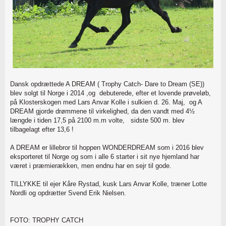
Dansk opdrættede A DREAM ( Trophy Catch- Dare to Dream (SE))
blev solgt til Norge i 2014 ,og debuterede, efter et lovende prøveløb,
på Klosterskogen med Lars Anvar Kolle i sulkien d. 26. Maj, og A
DREAM gjorde drømmene til virkelighed, da den vandt med 4½
længde i tiden 17,5 på 2100 m.m volte, sidste 500 m. blev
tilbagelagt efter 13,6 !
A DREAM er lillebror til hoppen WONDERDREAM som i 2016 blev
eksporteret til Norge og som i alle 6 starter i sit nye hjemland har
været i præmierækken, men endnu har en sejr til gode.
TILLYKKE til ejer Kåre Rystad, kusk Lars Anvar Kolle, træner Lotte
Nordli og opdrætter Svend Erik Nielsen.
FOTO: TROPHY CATCH