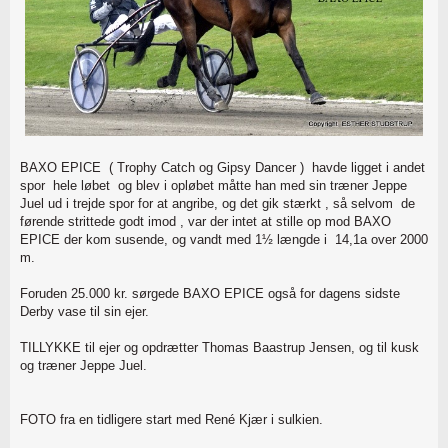
BAXO EPICE ( Trophy Catch og Gipsy Dancer ) havde ligget i andet
spor hele løbet og blev i opløbet måtte han med sin træner Jeppe
Juel ud i trejde spor for at angribe, og det gik stærkt , så selvom de
førende strittede godt imod , var der intet at stille op mod BAXO
EPICE der kom susende, og vandt med 1½ længde i 14,1a over 2000
m.
Foruden 25.000 kr. sørgede BAXO EPICE også for dagens sidste
Derby vase til sin ejer.
TILLYKKE til ejer og opdrætter Thomas Baastrup Jensen, og til kusk
og træner Jeppe Juel.
FOTO fra en tidligere start med René Kjær i sulkien.